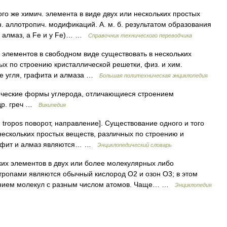
го же химич. элемента в виде двух или нескольких простых
н. аллотропич. модификаций. А. м. б. результатом образования
и алмаз, a Fe и y Fe)… …
Справочник технического переводчика
 элементов в свободном виде существовать в нескольких
х по строению кристаллической решетки, физ. и хим.
иде угля, графита и алмаза …
Большая политехническая энциклопедия
ческие формы углерода, отличающиеся строением
 др. греч …
Википедия
й и tropos поворот, направление]. Существование одного и того
нескольких простых веществ, различных по строению и
Графит и алмаз являются… …
Энциклопедический словарь
их элементов в двух или более молекулярных либо
тропами являются обычный кислород O2 и озон O3; в этом
анием молекул с разным числом атомов. Чаще… …
Энциклопедия