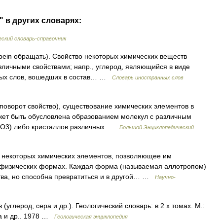
 в других словарях:
ский словарь-справочник
trepein обращать). Свойство некоторых химических веществ
личными свойствами; напр., углерод, являющийся в виде
нных слов, вошедших в состав… …
Словарь иностранных слов
os поворот свойство), существование химических элементов в
жет быть обусловлена образованием молекул с различным
н O3) либо кристаллов различных …
Большой Энциклопедический
екоторых химических элементов, позволяющее им
х физических формах. Каждая форма (называемая аллотропом)
тва, но способна превратиться и в другой… …
Научно-
глерод, сера и др.). Геологический словарь: в 2 х томах. М.:
а и др.. 1978 …
Геологическая энциклопедия