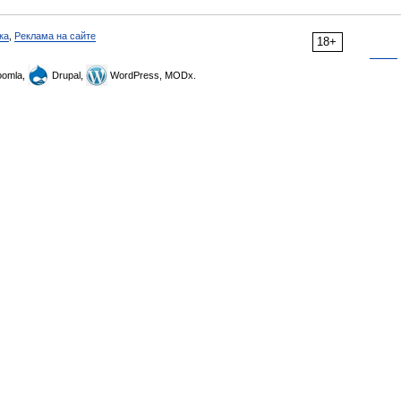
ка
,
Реклама на сайте
18+
omla,
Drupal,
WordPress, MODx.