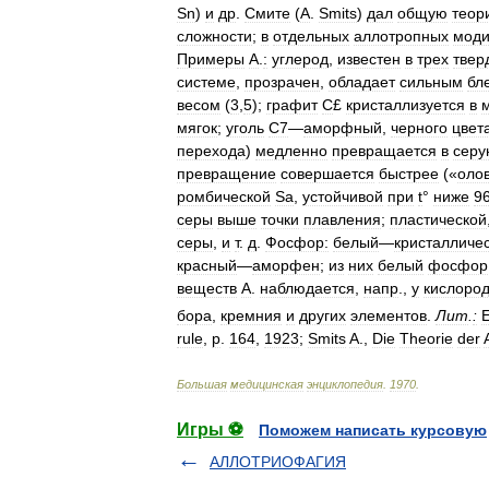
Sn
)
и
др
.
Смите
(
A
.
Smits
)
дал
общую
теор
сложности
;
в
отдельных
аллотропных
моди
Примеры
А
.
:
углерод
,
известен
в
трех
твер
системе
,
прозрачен
,
обладает
сильным
бл
весом
(
3
,
5
);
графит
С
£
кристаллизуется
в
мягок
;
уголь
С7
—
аморфный
,
черного
цвет
перехода
)
медленно
превращается
в
серу
превращение
совершается
быстрее
(«
оло
ромбической
Sa
,
устойчивой
при
t
°
ниже
9
серы
выше
точки
плавления
;
пластической
серы
,
и
т
.
д
.
Фосфор:
белый
—
кристалличе
красный
—
аморфен
;
из
них
белый
фосфор
веществ
А
.
наблюдается
,
напр
.,
у
кислоро
бора
,
кремния
и
других
элементов
.
Лит
.
:
rule
,
p
.
164
,
1923
;
Smits
A
.,
Die
Theorie
der
Большая
медицинская
энциклопедия
.
1970
.
Игры ⚽
Поможем написать курсовую
АЛЛОТРИОФАГИЯ