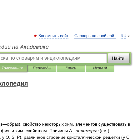
Запомнить сайт
Словарь на свой сайт
RU
едии на Академике
Найти!
Толкования
Переводы
Книги
Игры ⚽
клопедия
os
—
образ
),
свойство
некоторых
хим
.
элементов
существовать
в
физ
.
и
хим
.
свойствам
.
Причины
А
.
:
полимерия
(
см
.)—
.,
у
О
,
S
,
Р
),
различное
строение
кристаллической
решетки
(
у
С
,