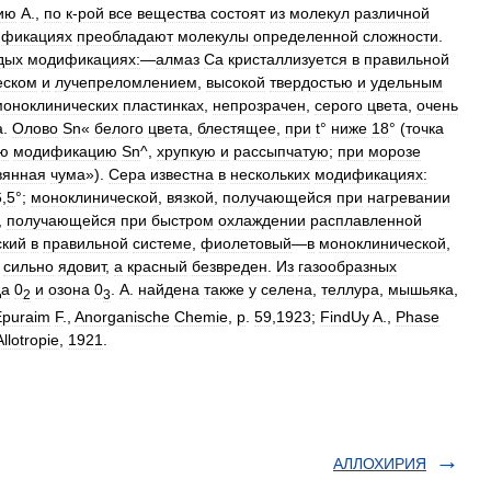
ию
А
.,
по
к
-
рой
все
вещества
состоят
из
молекул
различной
фикациях
преобладают
молекулы
определенной
сложности
.
дых
модификациях:
—
алмаз
Са
кристаллизуется
в
правильной
еском
и
лучепреломлением
,
высокой
твердостью
и
удельным
моноклинических
пластинках
,
непрозрачен
,
серого
цвета
,
очень
а
.
Олово
Sn
«
белого
цвета
,
блестящее
,
при
t
°
ниже
18
° (
точка
ю
модификацию
Sn
^,
хрупкую
и
рассыпчатую
;
при
морозе
вянная
чума
»).
Сера
известна
в
нескольких
модификациях:
6
,
5
°;
моноклинической
,
вязкой
,
получающейся
при
нагревании
,
получающейся
при
быстром
охлаждении
расплавленной
ский
в
правильной
системе
,
фиолетовый
—
в
моноклинической
,
сильно
ядовит
,
а
красный
безвреден
.
Из
газообразных
да
0
и
озона
0
.
А
.
найдена
также
у
селена
,
теллура
,
мышьяка
,
2
3
Epuraim
F
.,
Anorganische
Chemie
,
p
.
59
,
1923
;
FindUy
A
.,
Phase
Allotropie
,
1921
.
АЛЛОХИРИЯ