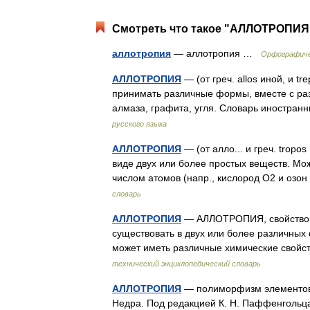
Смотреть что такое "АЛЛОТРОПИЯ"
аллотропия
— аллотропия …
Орфографиче
АЛЛОТРОПИЯ
— (от греч. allos иной, и 
принимать различные формы, вместе с раз
алмаза, графита, угля. Словарь иностра
русского языка
АЛЛОТРОПИЯ
— (от алло... и греч. trop
виде двух или более простых веществ. Мо
числом атомов (напр., кислород O2 и озо
словарь
АЛЛОТРОПИЯ
— АЛЛОТРОПИЯ, свойство н
существовать в двух или более различны
может иметь различные химические свойс
технический энциклопедический словарь
АЛЛОТРОПИЯ
— полиморфизм элементов (у
Недра. Под редакцией К. Н. Паффенгольц