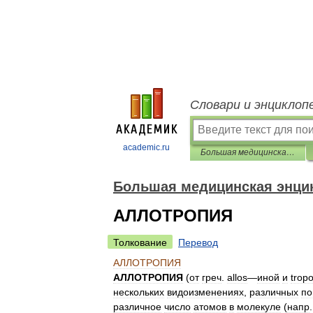
Словари и энциклоп
academic.ru
Большая медицинская энциклопедия
Большая медицинская энци
АЛЛОТРОПИЯ
Толкование
Перевод
АЛЛОТРОПИЯ
АЛЛОТРОПИЯ
(
от
греч
.
allos
—
иной
и
trop
нескольких
видоизменениях
,
различных
по
различное
число
атомов
в
молекуле
(
напр